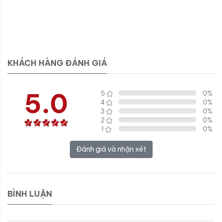
KHÁCH HÀNG ĐÁNH GIÁ
5.0
5
0
%
4
0
%
3
0
%
2
0
%
1
0
%
Đánh giá và nhận xét
BÌNH LUẬN