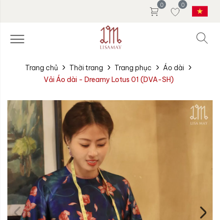
0
0
Trang chủ
Thời trang
Trang phục
Áo dài
Vải Áo dài - Dreamy Lotus 01 (DVA-SH)