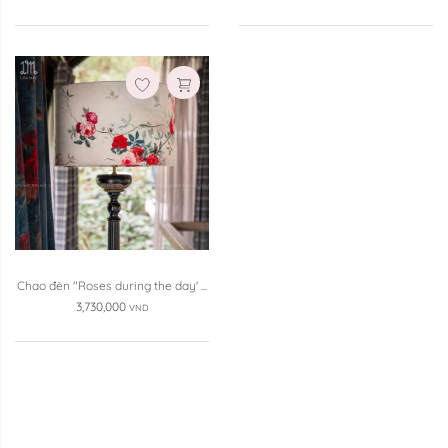
Chao đèn "Roses during the day' ...
3,730,000
VND