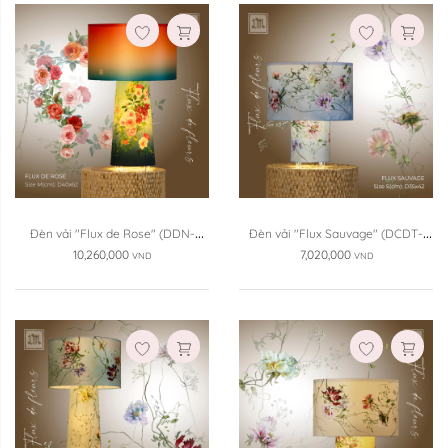
Đèn vải "Flux de Rose" (DDN-
Đèn vải "Flux Sauvage" (DCDT-
HH01)
DN1c)
10,260,000
7,020,000
VND
VND