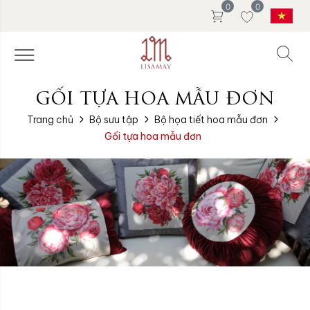
0
0
GỐI TỰA HOA MẪU ĐƠN
Trang chủ
Bộ sưu tập
Bộ họa tiết hoa mẫu đơn
Gối tựa hoa mẫu đơn
Ruột gối:
Ruột gối:
Không kèm ruột
Không kèm ruột