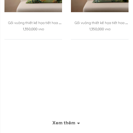
Gối vuông thiết kế họa tiết hoa 
Gối vuông thiết kế họa tiết hoa 
mẫu đơn vàng ...
mẫu đơn vàng ...
1,350,000
1,350,000
VND
VND
Xem thêm