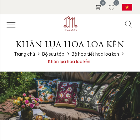
0
0
KHĂN LỤA HOA LOA KÈN
Trang chủ
Bộ sưu tập
Bộ họa tiết hoa loa kèn
Khăn lụa hoa loa kèn