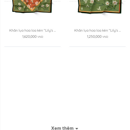
Khăn lụa hoa loa kèn "Lily's ...
Khăn lụa hoa loa kèn "Lily's ...
1,620,000
1,250,000
VND
VND
Xem thêm