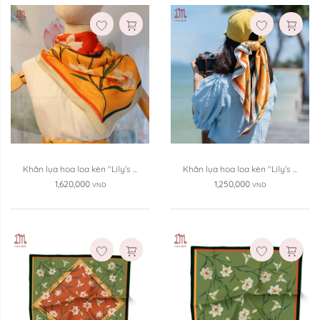
Kích thước:
Kích thước:
110x110cm
70x70cm
Xóa
Xóa
Khăn lụa hoa loa kèn "Lily's ...
Khăn lụa hoa loa kèn "Lily's ...
1,620,000
1,250,000
VND
VND