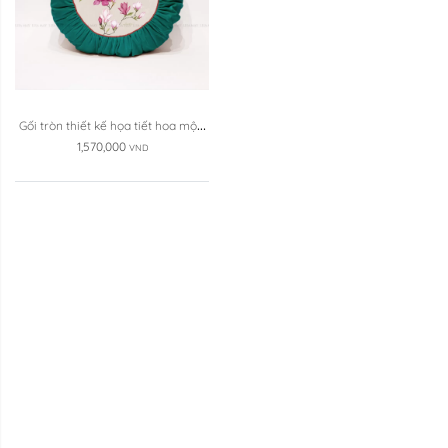
Gối tròn thiết kế họa tiết hoa mộc 
lan đáp ...
1,570,000
VND