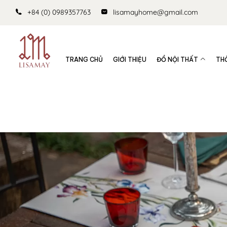
+84 (0) 0989357763
lisamayhome@gmail.com
TRANG CHỦ
GIỚI THIỆU
ĐỒ NỘI THẤT
TH