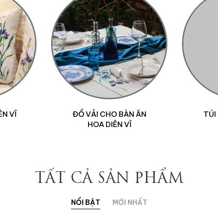
ÊN VĨ
ĐỒ VẢI CHO BÀN ĂN
TÚI
HOA DIÊN VĨ
TẤT CẢ SẢN PHẨM
NỔI BẬT
MỚI NHẤT