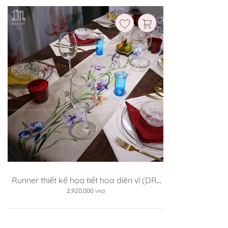
Runner thiết kế họa tiết hoa diên vĩ (DR-
DV)
2,920,000
VND