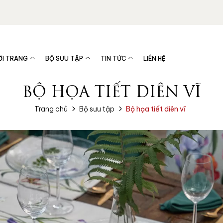
ỜI TRANG
BỘ SƯU TẬP
TIN TỨC
LIÊN HỆ
BỘ HỌA TIẾT DIÊN VĨ
Trang chủ
Bộ sưu tập
Bộ họa tiết diên vĩ