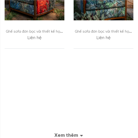
Ghế sofa đơn bọc vải thiết kế họa 
Ghế sofa đơn bọc vải thiết kế họa 
tiết rừng ...
Liên hệ
tiết rừng ...
Liên hệ
Xem thêm