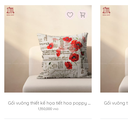
Gối vuông thiết kế họa tiết hoa poppy 
Gối vuông t
(DG-PP01c)
1,350,000
VND