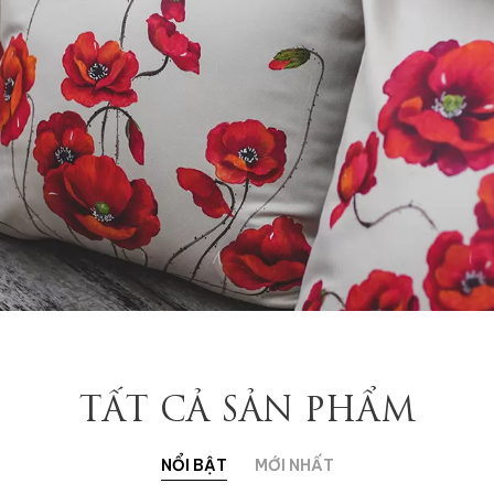
Ruột gối:
Ruột gối:
èm ruột
Có kèm ruột
Không kèm ruột
Có 
Xóa
Xóa
TẤT CẢ SẢN PHẨM
NỔI BẬT
MỚI NHẤT