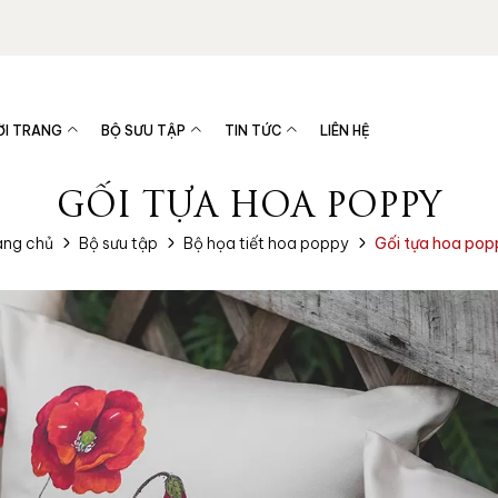
ỜI TRANG
BỘ SƯU TẬP
TIN TỨC
LIÊN HỆ
GỐI TỰA HOA POPPY
ang chủ
Bộ sưu tập
Bộ họa tiết hoa poppy
Gối tựa hoa pop