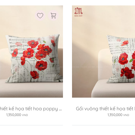
hiết kế họa tiết hoa poppy 
Gối vuông thiết kế họa tiế
(DG-PP01b)
(DG-PP01a)
1,350,000
1,350,000
VND
VND