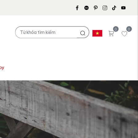
0
0
py