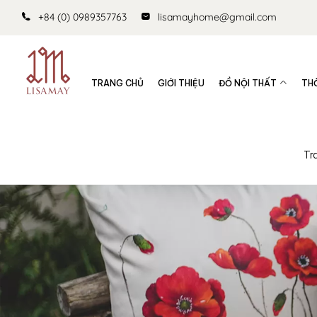
+84 (0) 0989357763
lisamayhome@gmail.com
TRANG CHỦ
GIỚI THIỆU
ĐỒ NỘI THẤT
TH
Tr