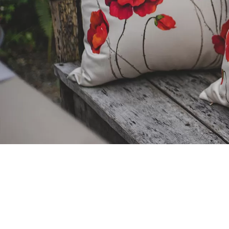
Ruột gối:
Không kèm ruột
Có kèm ruột
Không k
Xóa