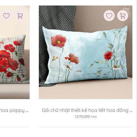
t hoa poppy 
Gối chữ nhật thiết kế họa tiết hoa đồng 
nội ...
1,570,000
VND