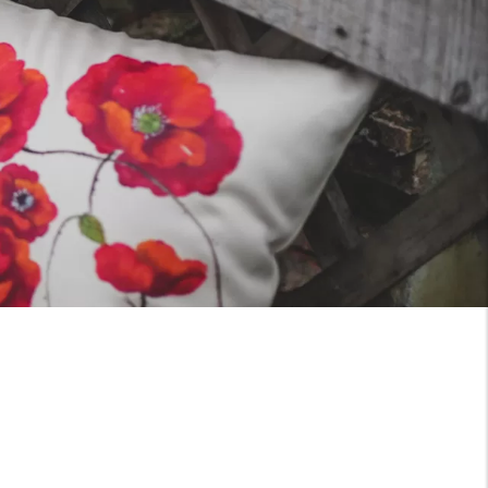
Ruột gối:
kèm ruột
Không kèm ruột
Có kèm ruột
Xóa