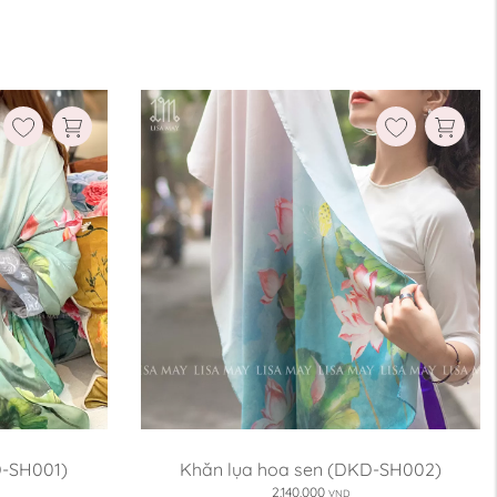
D-SH001)
Khăn lụa hoa sen (DKD-SH002)
2,140,000
VND