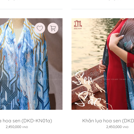
a hoa sen (DKD-KN01a)
Khăn lụa hoa sen (DK
2,450,000
2,450,000
VND
VND