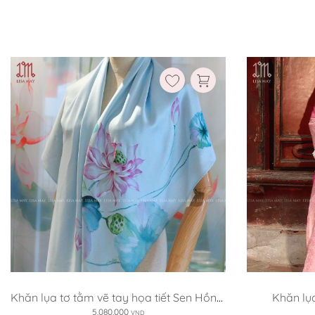
Khăn lụa tơ tằm vẽ tay họa tiết Sen Hồng 
Khăn lụ
(HKV-SHc)
5,080,000
VND