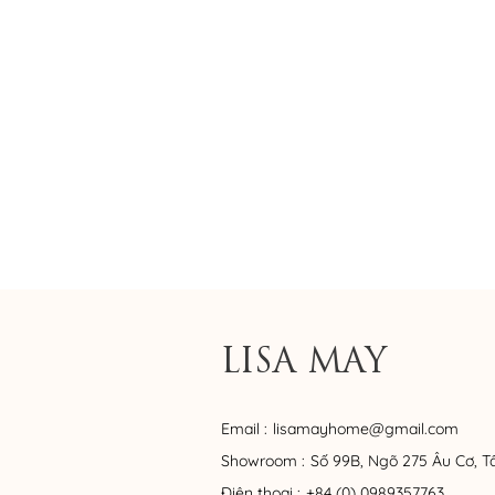
LISA MAY
Email :
lisamayhome@gmail.com
Showroom :
Số 99B, Ngõ 275 Âu Cơ, T
Điện thoại :
+84 (0) 0989357763