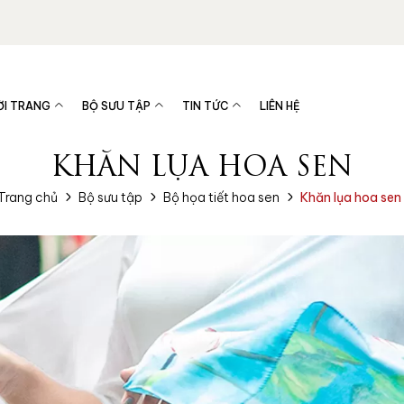
ỜI TRANG
BỘ SƯU TẬP
TIN TỨC
LIÊN HỆ
KHĂN LỤA HOA SEN
Trang chủ
Bộ sưu tập
Bộ họa tiết hoa sen
Khăn lụa hoa sen