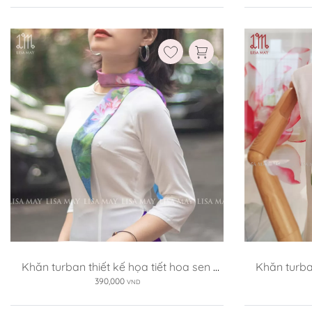
Kích thước:
110x110cm
70x70cm
110x
Xóa
Khăn turban thiết kế họa tiết hoa sen 
Khăn turban
(DT-SH001)
390,000
VND