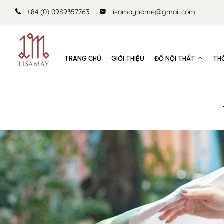
+84 (0) 0989357763
lisamayhome@gmail.com
TRANG CHỦ
GIỚI THIỆU
ĐỒ NỘI THẤT
TH