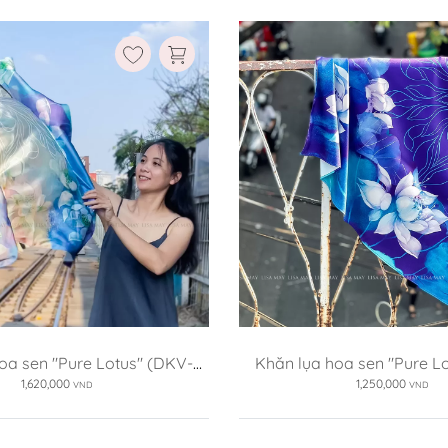
oa sen "Pure Lotus" (DKV-
Khăn lụa hoa sen "Pure L
SXT1)
SXT2)
1,620,000
1,250,000
VND
VND