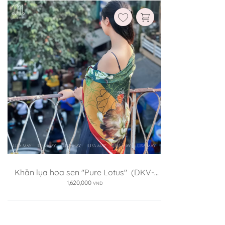
Khăn lụa hoa sen "Pure Lotus"  (DKV-
SX1)
1,620,000
VND