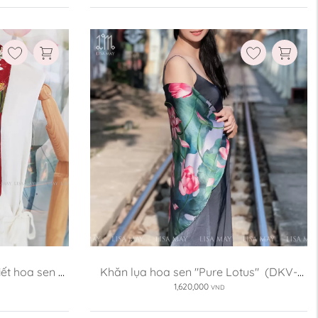
Kích thước:
110cm
70x70cm
110x110cm
Xóa
ết hoa sen 
Khăn lụa hoa sen "Pure Lotus"  (DKV-
SH2)
1,620,000
VND