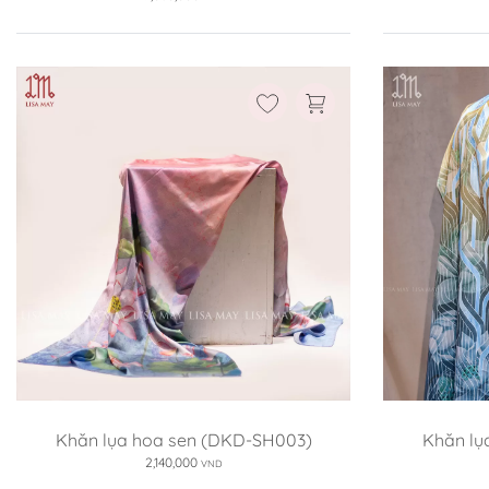
Khăn lụa hoa sen (DKD-SH003)
Khăn lụ
2,140,000
VND