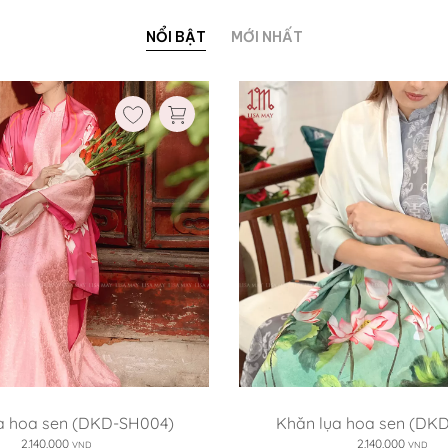
NỔI BẬT
MỚI NHẤT
a hoa sen (DKD-SH004)
Khăn lụa hoa sen (DK
2,140,000
2,140,000
VND
VND