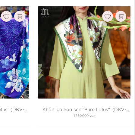
otus" (DKV-
Khăn lụa hoa sen "Pure Lotus"  (DKV-
SX2)
1,250,000
VND