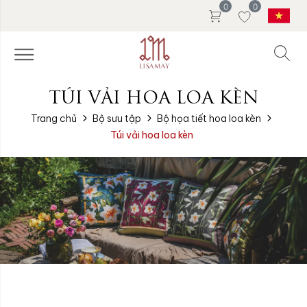
0
0
TÚI VẢI HOA LOA KÈN
Trang chủ
Bộ sưu tập
Bộ họa tiết hoa loa kèn
Túi vải hoa loa kèn