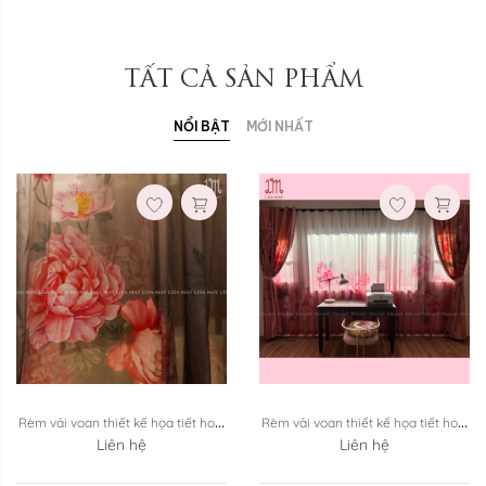
TẤT CẢ SẢN PHẨM
NỔI BẬT
MỚI NHẤT
Rèm vải voan thiết kế họa tiết hoa 
Rèm vải voan thiết kế họa tiết hoa 
mẫu đơn ...
Liên hệ
mẫu đơn ...
Liên hệ