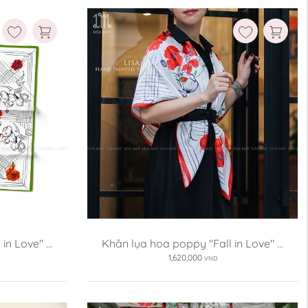
kèm ruột
n Love" ...
Khăn lụa hoa poppy "Fall in Love" ...
1,620,000
VND