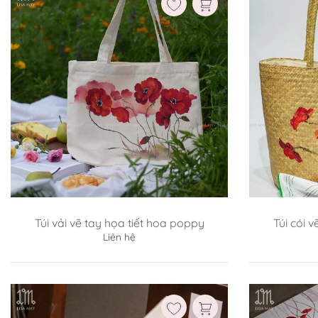
Túi vải vẽ tay họa tiết hoa poppy
Túi cói 
Liên hệ