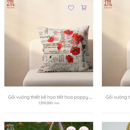
Gối vuông thiết kế họa tiết hoa poppy 
Gối vuông t
(DG-PP01c)
1,350,000
VND