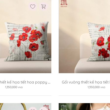
hiết kế họa tiết hoa poppy 
Gối vuông thiết kế họa tiế
(DG-PP01b)
(DG-PP01a)
1,350,000
1,350,000
VND
VND