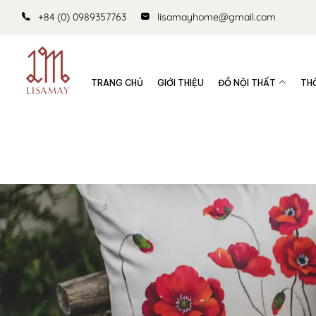
+84 (0) 0989357763
lisamayhome@gmail.com
TRANG CHỦ
GIỚI THIỆU
ĐỒ NỘI THẤT
TH