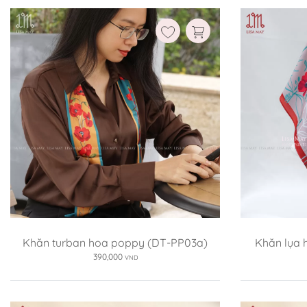
Ruột gối:
Không kèm ruột
Có kèm ruột
Không k
Xóa
Khăn turban hoa poppy (DT-PP03a)
Khăn lụa h
390,000
VND