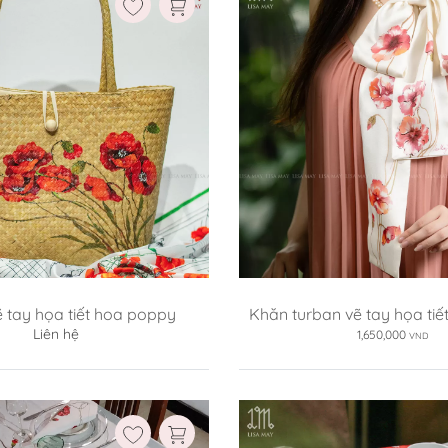
vẽ tay họa tiết hoa poppy
Khăn turban vẽ tay họa ti
Liên hệ
1,650,000
VND