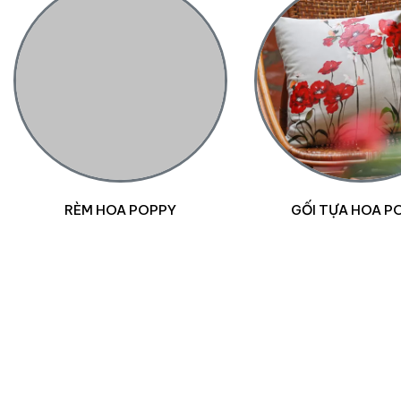
GỐI TỰA HOA POPPY
ĐỒ VẢI CHO BÀN Ă
HOA POPPY