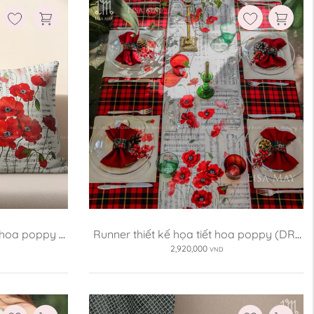
Ruột gối:
Không kèm ruột
Có kèm ruột
Xóa
t hoa poppy 
Runner thiết kế họa tiết hoa poppy (DR-
PP01)
2,920,000
VND