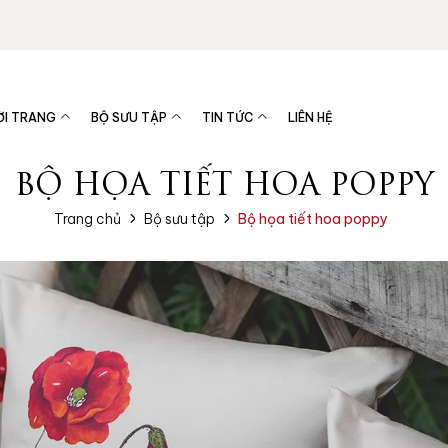
ỜI TRANG
BỘ SƯU TẬP
TIN TỨC
LIÊN HỆ
BỘ HỌA TIẾT HOA POPPY
Trang chủ
Bộ sưu tập
Bộ họa tiết hoa poppy