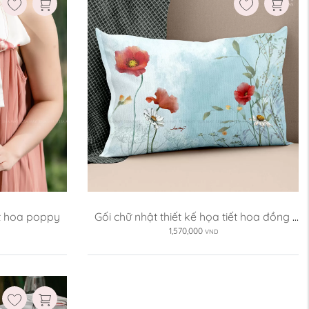
ết hoa poppy
Gối chữ nhật thiết kế họa tiết hoa đồng 
nội ...
1,570,000
VND