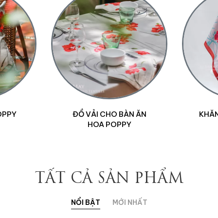
N
KHĂN LỤA HOA POPPY
TÚI CÓ
Kích thước:
Kích thước:
110x110cm
110x110cm
Xóa
Xóa
TẤT CẢ SẢN PHẨM
NỔI BẬT
MỚI NHẤT