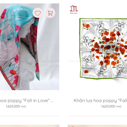
Ruột gối:
Ruột gối:
èm ruột
Có kèm ruột
Không kèm ruột
Có 
Xóa
Xóa
oa poppy "Fall in Love" ...
Khăn lụa hoa poppy "Fall i
1,620,000
1,620,000
VND
VND