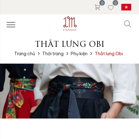
0
0
THẮT LƯNG OBI
Trang chủ
Thời trang
Phụ kiện
Thắt lưng Obi