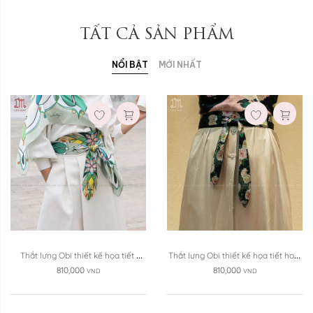
TẤT CẢ SẢN PHẨM
NỔI BẬT
MỚI NHẤT
Thắt lưng Obi thiết kế họa tiết 
Thắt lưng Obi thiết kế họa tiết hoa 
(DLT-T003)
hồng ...
810,000
810,000
VND
VND