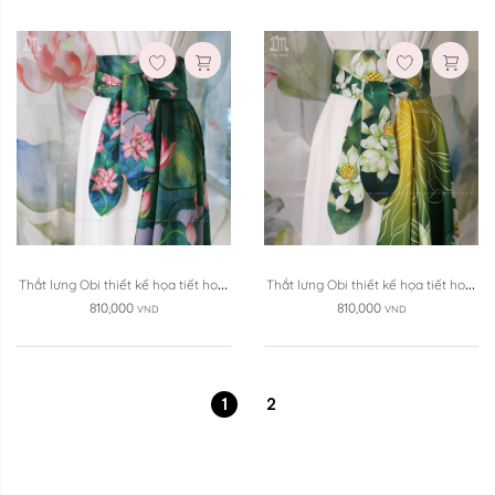
Thắt lưng Obi thiết kế họa tiết hoa 
Thắt lưng Obi thiết kế họa tiết hoa 
sen hồng ...
sen (DLT-SX)
810,000
810,000
VND
VND
1
2