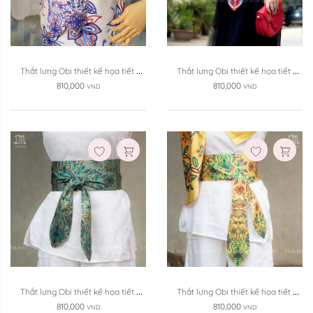
Thắt lưng Obi thiết kế họa tiết 
Thắt lưng Obi thiết kế họa tiết 
(DTL-T010)
(DTL-T009)
810,000
810,000
VND
VND
Thắt lưng Obi thiết kế họa tiết 
Thắt lưng Obi thiết kế họa tiết 
(DTL-T008)
(DLT-T007)
810,000
810,000
VND
VND