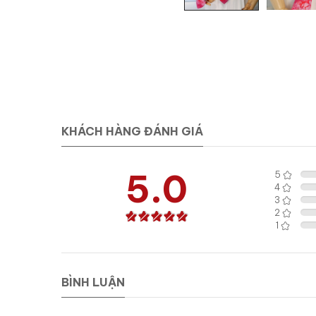
KHÁCH HÀNG ĐÁNH GIÁ
5.0
5
4
3
2
1
BÌNH LUẬN