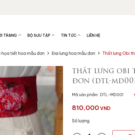
ỜI TRANG
BỘ SƯU TẬP
TIN TỨC
LIÊN HỆ
 họa tiết hoa mẫu đơn
Đai lưng hoa mẫu đơn
Thắt lưng Obi th
thắt lưng obi 
đơn (dtl-md00
Mã sản phẩm:
DTL-MD001
810,000
VND
Số lượng