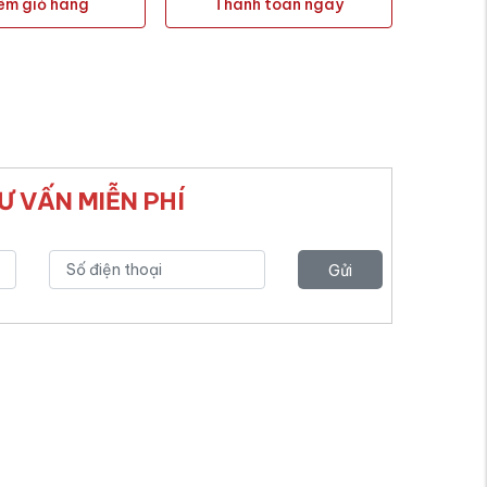
êm giỏ hàng
Thanh toán ngay
Ư VẤN MIỄN PHÍ
Gửi
yêu
cầu