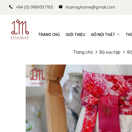
+84 (0) 0989357763
lisamayhome@gmail.com
TRANG CHỦ
GIỚI THIỆU
ĐỒ NỘI THẤT
TH
Trang chủ
Bộ sưu tập
Bộ