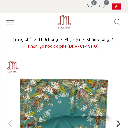
0
0
Trang chủ
Thời trang
Phụ kiện
Khăn vuông
Khăn lụa hoa cà phê (DKV-CF4S110)