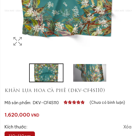
khăn lụa hoa cà phê (dkv-cf4s110)
Mã sản phẩm:
DKV-CF4S110
(Chưa có bình luận)
1,620,000
VND
Kích thước:
Xóa