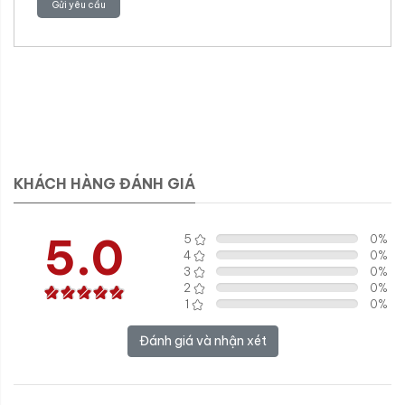
Gửi yêu cầu
KHÁCH HÀNG ĐÁNH GIÁ
5.0
5
0
%
4
0
%
3
0
%
2
0
%
1
0
%
Đánh giá và nhận xét