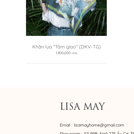
Khăn lụa "Tâm giao" (DKV-TG)
1,400,000
VND
LISA MAY
Email :
lisamayhome@gmail.com
Showroom :
Số 99B, Ngõ 275 Âu Cơ, T