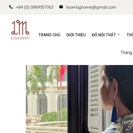
+84 (0) 0989357763
lisamayhome@gmail.com
TRANG CHỦ
GIỚI THIỆU
ĐỒ NỘI THẤT
TH
Trang