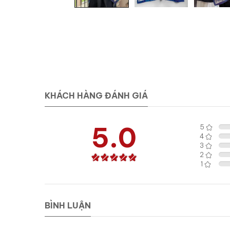
KHÁCH HÀNG ĐÁNH GIÁ
5.0
5
4
3
2
1
BÌNH LUẬN