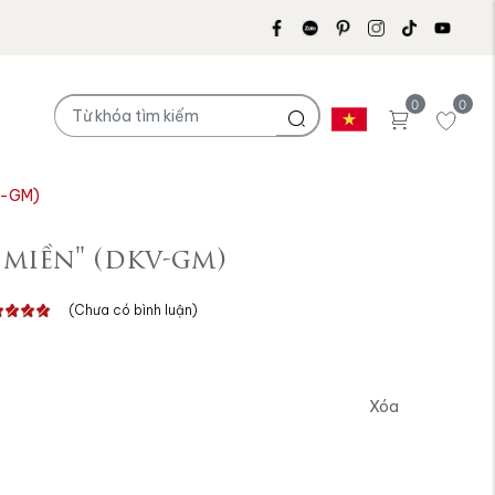
0
0
V-GM)
 miền" (dkv-gm)
(Chưa có bình luận)
Xóa