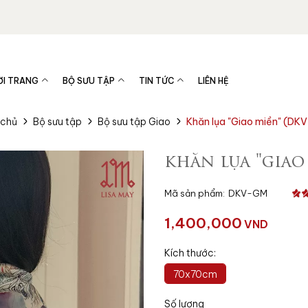
ỜI TRANG
BỘ SƯU TẬP
TIN TỨC
LIÊN HỆ
 chủ
Bộ sưu tập
Bộ sưu tập Giao
Khăn lụa "Giao miền" (DK
khăn lụa "giao
Mã sản phẩm:
DKV-GM
1,400,000
VND
Kích thước:
70x70cm
Số lượng