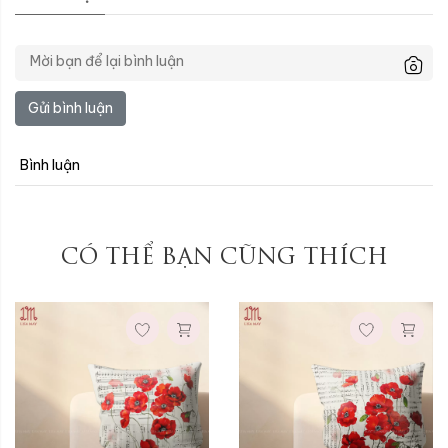
Gửi bình luận
Ruột gối:
Ruột gối:
Không kèm ruột
Không kèm ruột
Bình luận
Có kèm ruột
Có kèm ruột
Xóa
Xóa
CÓ THỂ BẠN CŨNG THÍCH
Ruột gối: