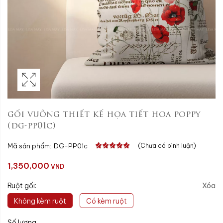
gối vuông thiết kế họa tiết hoa poppy
(dg-pp01c)
Mã sản phẩm:
DG-PP01c
(Chưa có bình luận)
1,350,000
VND
Ruột gối:
Xóa
Không kèm ruột
Có kèm ruột
Số lượng