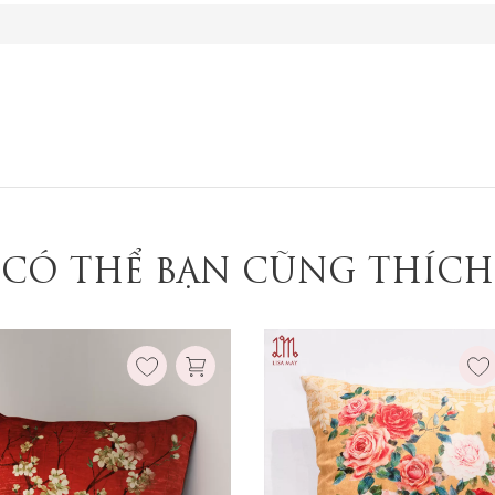
Ruột gối:
Ruột gối:
Không kèm ruột
Không kèm ruột
Có kèm ruột
Có kèm ruột
Xóa
Xóa
CÓ THỂ BẠN CŨNG THÍCH