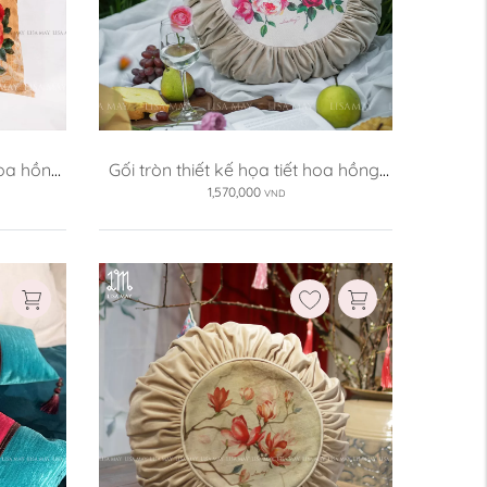
Ruột gối:
Không kèm ruột
Có kèm ruột
Xóa
oa hồng 
Gối tròn thiết kế họa tiết hoa hồng 
(DG-HH06b)
1,570,000
VND