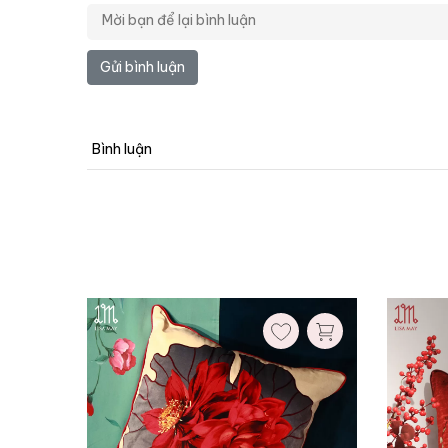
Gửi bình luận
Ruột gối:
Không kèm ruột
Có kèm ruột
Bình luận
Xóa