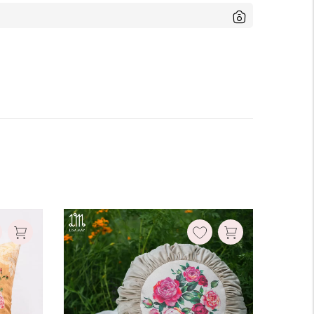
Ruột gối:
Không kèm ruột
Có kèm ruột
Xóa