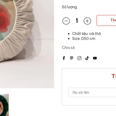
Số lượng
Th
Chất liệu: vải thô
Size: D50 cm
Chia sẻ:
T