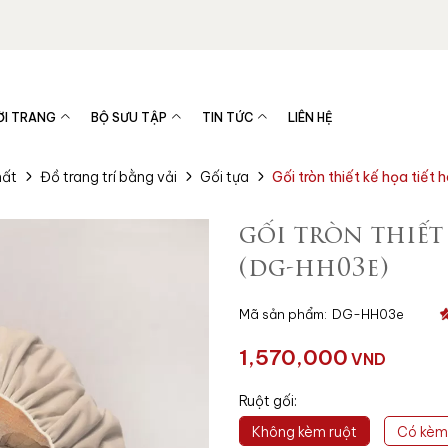
ỜI TRANG
BỘ SƯU TẬP
TIN TỨC
LIÊN HỆ
hất
Đồ trang trí bằng vải
Gối tựa
Gối tròn thiết kế họa tiế
gối tròn thiết
(dg-hh03e)
Mã sản phẩm:
DG-HH03e
1,570,000
VND
Ruột gối:
Không kèm ruột
Có kèm