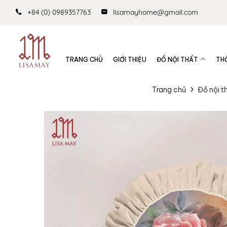
+84 (0) 0989357763
lisamayhome@gmail.com
TRANG CHỦ
GIỚI THIỆU
ĐỒ NỘI THẤT
TH
Trang chủ
Đồ nội t