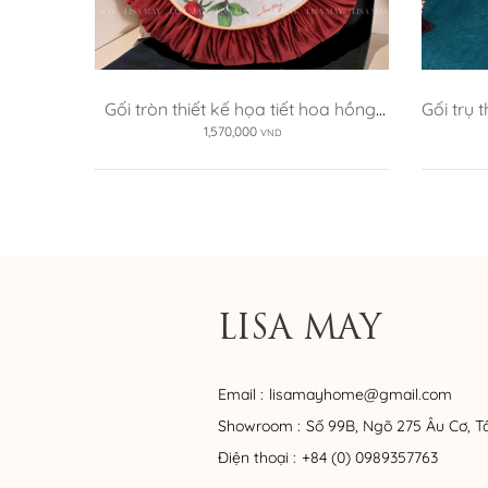
Gối tròn thiết kế họa tiết hoa hồng 
Gối trụ 
(DG-HH12b)
1,570,000
VND
LISA MAY
Email :
lisamayhome@gmail.com
Showroom :
Số 99B, Ngõ 275 Âu Cơ, T
Điện thoại :
+84 (0) 0989357763