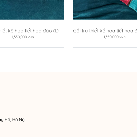
thiết kế họa tiết hoa đào (DG-
Gối trụ thiết kế họa tiết hoa
HD8b)
HD8a)
1,350,000
1,350,000
VND
VND
ây Hồ, Hà Nội