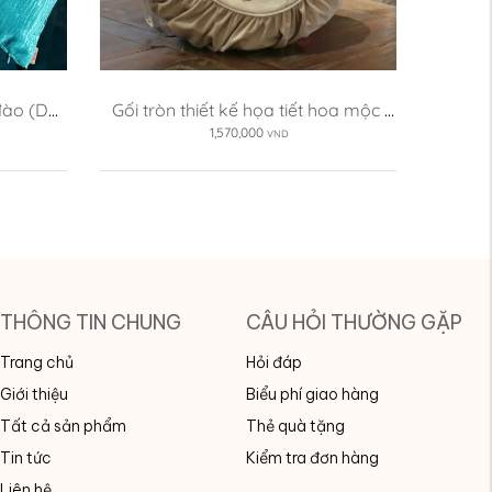
 đào (DG-
Gối tròn thiết kế họa tiết hoa mộc 
lan (DG-ML04e)
1,570,000
VND
THÔNG TIN CHUNG
CÂU HỎI THƯỜNG GẶP
Trang chủ
Hỏi đáp
Giới thiệu
Biểu phí giao hàng
Tất cả sản phẩm
Thẻ quà tặng
Tin tức
Kiểm tra đơn hàng
Liên hệ