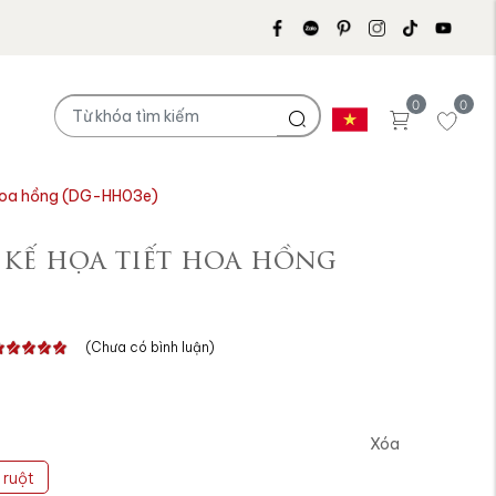
0
0
t hoa hồng (DG-HH03e)
 kế họa tiết hoa hồng
(Chưa có bình luận)
Xóa
 ruột