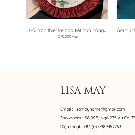
Gối tròn thiết kế họa tiết hoa hồng 
Gối trụ 
(DG-HH12b)
1,570,000
VND
LISA MAY
Email :
lisamayhome@gmail.com
Showroom :
Số 99B, Ngõ 275 Âu Cơ, T
Điện thoại :
+84 (0) 0989357763