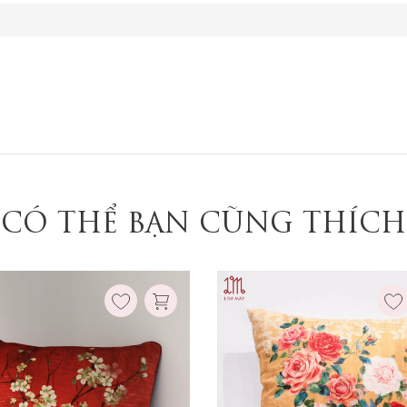
Ruột gối:
Ruột gối:
Không kèm ruột
Không kèm ruột
Có kèm ruột
Có kèm ruột
Xóa
Xóa
CÓ THỂ BẠN CŨNG THÍCH