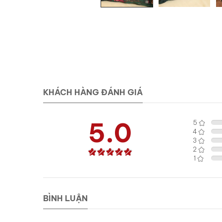
KHÁCH HÀNG ĐÁNH GIÁ
5.0
5
4
3
2
1
BÌNH LUẬN