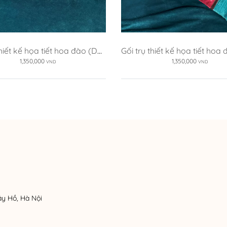
thiết kế họa tiết hoa đào (DG-
Gối trụ thiết kế họa tiết hoa
HD8b)
HD8a)
1,350,000
1,350,000
VND
VND
ây Hồ, Hà Nội