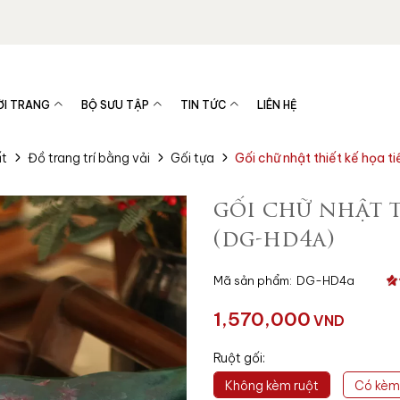
ỜI TRANG
BỘ SƯU TẬP
TIN TỨC
LIÊN HỆ
ất
Đồ trang trí bằng vải
Gối tựa
Gối chữ nhật thiết kế họa 
gối chữ nhật t
(dg-hd4a)
Mã sản phẩm:
DG-HD4a
1,570,000
VND
Ruột gối:
Không kèm ruột
Có kèm