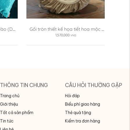
 đào (DG-
Gối tròn thiết kế họa tiết hoa mộc 
lan (DG-ML04e)
1,570,000
VND
THÔNG TIN CHUNG
CÂU HỎI THƯỜNG GẶP
Trang chủ
Hỏi đáp
Giới thiệu
Biểu phí giao hàng
Tất cả sản phẩm
Thẻ quà tặng
Tin tức
Kiểm tra đơn hàng
Liên hệ