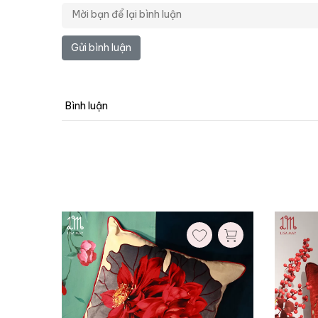
Gửi bình luận
Ruột gối:
Không kèm ruột
Có kèm ruột
Bình luận
Xóa