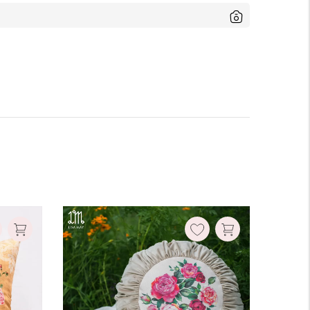
Ruột gối:
Không kèm ruột
Có kèm ruột
Xóa