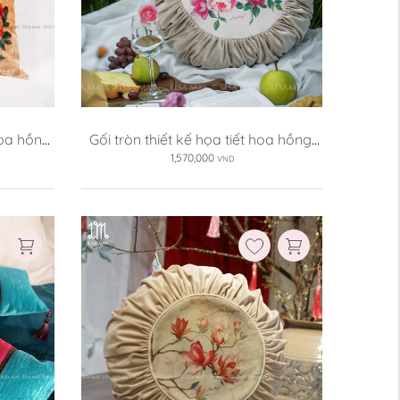
Ruột gối:
Không kèm ruột
Có kèm ruột
Xóa
oa hồng 
Gối tròn thiết kế họa tiết hoa hồng 
(DG-HH06b)
1,570,000
VND