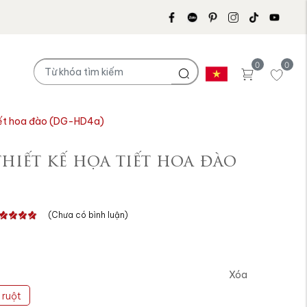
0
0
tiết hoa đào (DG-HD4a)
hiết kế họa tiết hoa đào
(Chưa có bình luận)
Xóa
 ruột