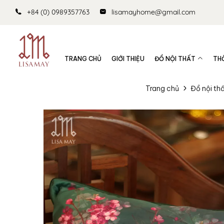
+84 (0) 0989357763
lisamayhome@gmail.com
TRANG CHỦ
GIỚI THIỆU
ĐỒ NỘI THẤT
TH
Trang chủ
Đồ nội th